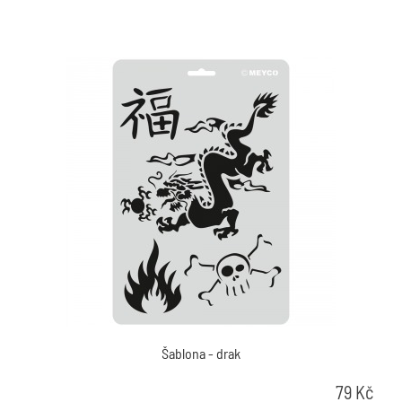
Šablona - drak
79
Kč