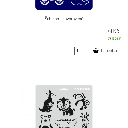
Šablona - novorozeně
79
Kč
Skladem
Do košíku