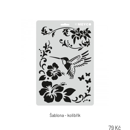
Šablona - kolibřík
79
Kč