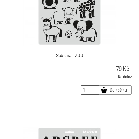
Šablona - ZOO
79
Kč
Na dotaz
Do košíku