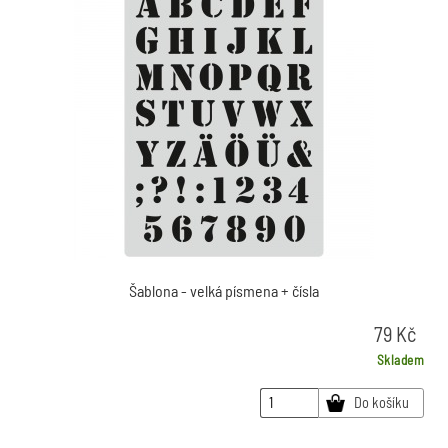
Šablona - velká písmena + čísla
79
Kč
Skladem
Do košíku