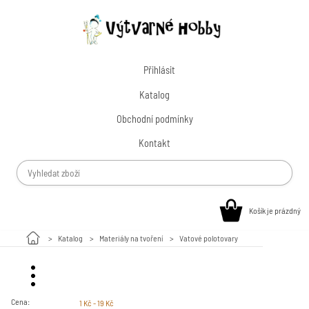
Přihlásit
Katalog
Obchodní podmínky
Kontakt
Košík je prázdný
Katalog
Materiály na tvoření
Vatové polotovary
Malování na kamínky
Cena:
1 Kč - 19 Kč