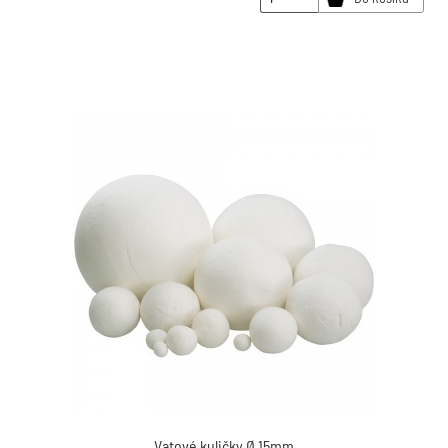
Vatové kuličky Ø 15mm