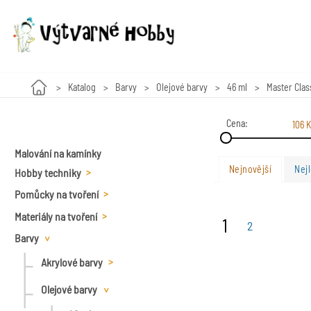
Katalog
Barvy
Olejové barvy
46 ml
Master Clas
Cena:
106 K
Malování na kamínky
Nejnovější
Nejl
Hobby techniky
Pomůcky na tvoření
Výroba svíček
Materiály na tvoření
Nůžky
1
Korálkování
2
Barvy
Kování a pod.
Kleště
Korálky
Linoryt
Akrylové barvy
Textil
Špendlíky
Návlekový materiál a
Dřevěné korálky
Zlacení
příslušenství, kleště
25 ml
Olejové barvy
Diamanty
Vyřezávací nože,skalpely
Voskové perly
Modelování