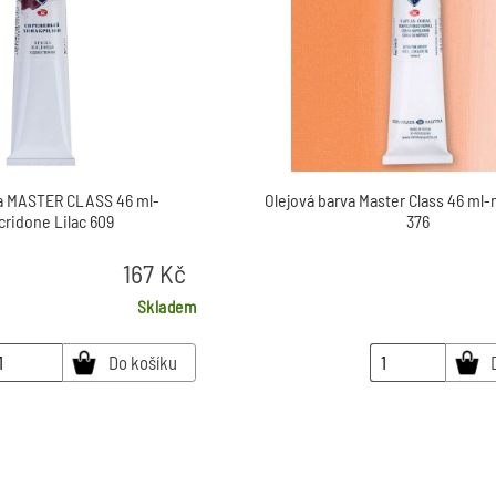
va MASTER CLASS 46 ml-
Olejová barva Master Class 46 ml-
cridone Lilac 609
376
167
Kč
Skladem
Do košíku