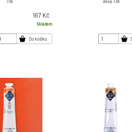
736
deep 738
167
Kč
Skladem
Do košíku