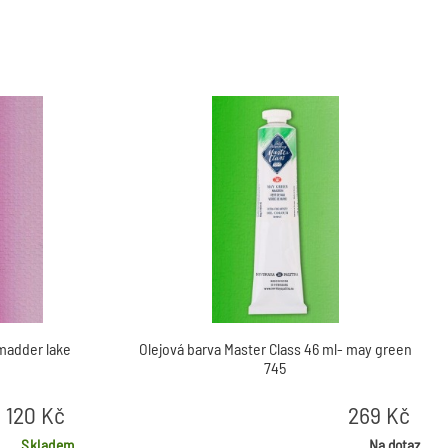
 madder lake
Olejová barva Master Class 46 ml- may green
745
120
Kč
269
Kč
Skladem
Na dotaz