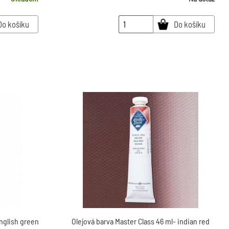
Do košíku
Do košíku
english green
Olejová barva Master Class 46 ml- indian red