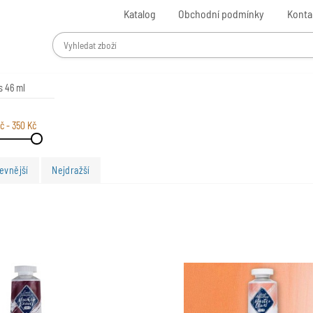
Katalog
Obchodní podmínky
Konta
s 46 ml
č - 350 Kč
evnější
Nejdražší