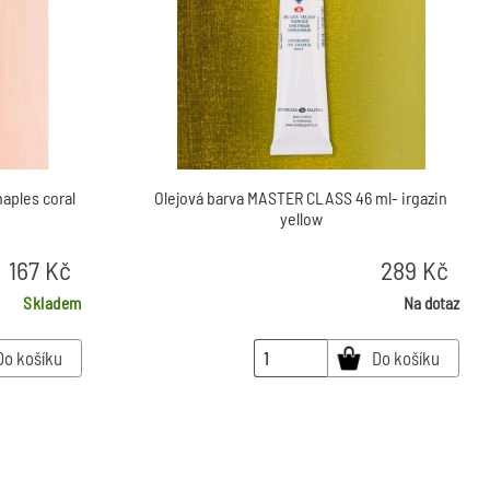
naples coral
Olejová barva MASTER CLASS 46 ml- irgazin
yellow
167
Kč
289
Kč
Skladem
Na dotaz
Do košíku
Do košíku