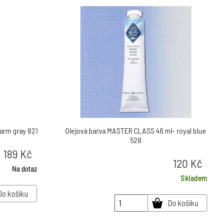
warm gray 821
Olejová barva MASTER CLASS 46 ml- royal blue
528
189
Kč
120
Kč
Na dotaz
Skladem
Do košíku
Do košíku