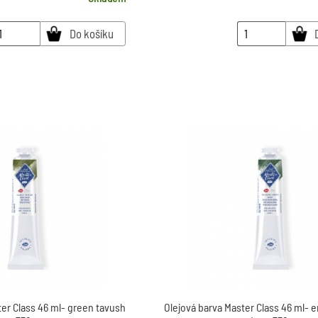
Do košíku
ter Class 46 ml- green tavush
Olejová barva Master Class 46 ml- 