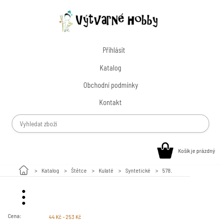
Přihlásit
Katalog
Obchodní podmínky
Kontakt
Košík je prázdný
Katalog
Štětce
Kulaté
Syntetické
578.
Malování na kamínky
Cena:
44 Kč - 253 Kč