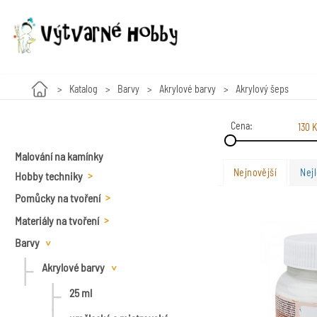
Katalog
Barvy
Akrylové barvy
Akrylový šeps
Cena:
130 K
Malování na kamínky
Nejnovější
Nejl
Hobby techniky
Pomůcky na tvoření
Výroba svíček
Materiály na tvoření
Nůžky
Korálkování
Barvy
Kování a pod.
Kleště
Korálky
Linoryt
Akrylové barvy
Textil
Špendlíky
Návlekový materiál a
Dřevěné korálky
Zlacení
příslušenství, kleště
25 ml
Diamanty
Vyřezávací nože,skalpely
Voskové perly
Modelování