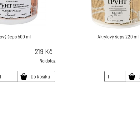
lový šeps 500 ml
Akrylový šeps 220 ml
219
Kč
Na dotaz
Do košíku