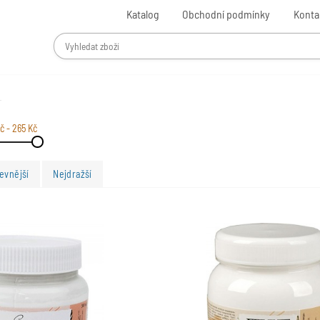
Katalog
Obchodní podmínky
Konta
č - 265 Kč
evnější
Nejdražší