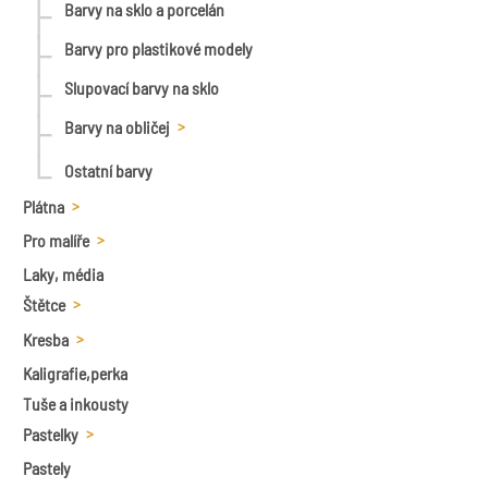
Bambulky
Neonové
Barvy na sklo a porcelán
Přízdoby
Na textil a hedvábí
Barvy pro plastikové modely
Kontury na textil a hedvábí
Slupovací barvy na sklo
Barvy na obličej
Sady
Ostatní barvy
jednotlivé
Plátna
Pro malíře
Plátna na rámu HOBBY
Laky, média
Desky,tubusy, kreslící podložky
Plátna černá
Plátno na akvarel
Štětce
Malířské špachtle
Plátno na kartonu
Kresba
Ploché
Malířské stojany
Plátna předkreslená
Kaligrafie,perka
Grafitové tuhy a tužky
SADY štětců plochých
Vějířové
Malířské sady
Tuše a inkousty
Uhly, rudky, křídy apod.
Kočičí jazýček
Syntetické
Kulaté
Pastelky
Ostatní malířské potřeby
Štětinové
Štětinové
Přírodní
Pastely
Plnitelný
Pastelky umělecké
Palety