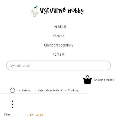
Přihlásit
Katalog
Obchodní podmínky
Kontakt
Košík je prázdný
Katalog
Materiály na tvoření
Přízdoby
Malování na kamínky
Cena:
7 Kč - 138 Kč