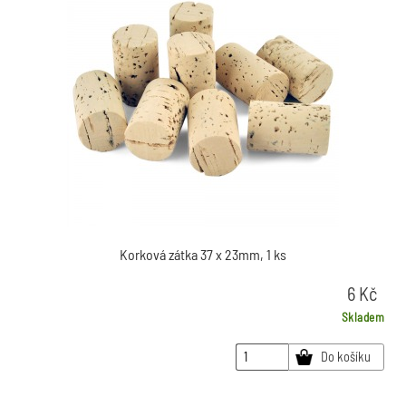
Vánoční zboží
Plastové
Kreativní sady z vatovek
Vánoční razítka
Celofánové sáčky
Škrabací obrázky
Krabičky
Korková zátka 37 x 23mm, 1 ks
6
Kč
Skladem
Do košíku