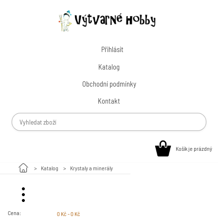
Přihlásit
Katalog
Obchodní podmínky
Kontakt
Košík je prázdný
Katalog
Krystaly a minerály
Malování na kamínky
Cena:
0 Kč - 0 Kč