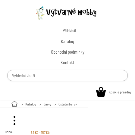
Přihlásit
Katalog
Obchodní podmínky
Kontakt
Košík je prázdný
Katalog
Barvy
Ostatní barvy
Malování na kamínky
Cena:
62 Kč - 157 Kč