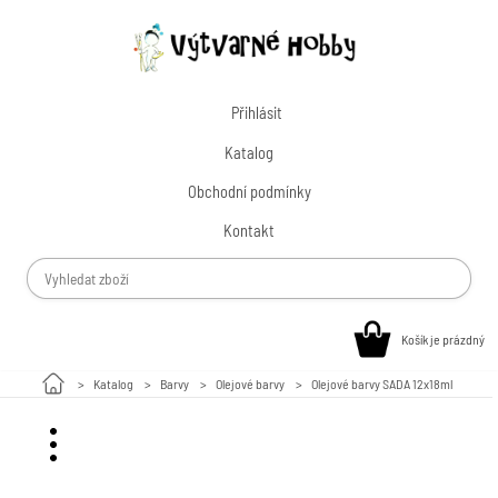
Přihlásit
Katalog
Obchodní podmínky
Kontakt
Košík je prázdný
Katalog
Barvy
Olejové barvy
Olejové barvy SADA 12x18ml
Malování na kamínky