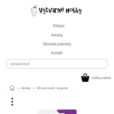
Přihlásit
Katalog
Obchodní podmínky
Kontakt
Košík je prázdný
Katalog
Děrovač modrý - praporek
Malování na kamínky